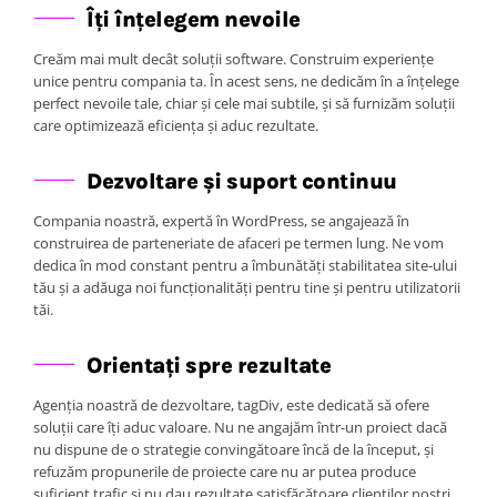
Îți înțelegem nevoile
Creăm mai mult decât soluții software. Construim experiențe
unice pentru compania ta. În acest sens, ne dedicăm în a înțelege
perfect nevoile tale, chiar și cele mai subtile, și să furnizăm soluții
care optimizează eficiența și aduc rezultate.
Dezvoltare și suport continuu
Compania noastră, expertă în WordPress, se angajează în
construirea de parteneriate de afaceri pe termen lung. Ne vom
dedica în mod constant pentru a îmbunătăți stabilitatea site-ului
tău și a adăuga noi funcționalități pentru tine și pentru utilizatorii
tăi.
Orientați spre rezultate
Agenția noastră de dezvoltare, tagDiv, este dedicată să ofere
soluții care îți aduc valoare. Nu ne angajăm într-un proiect dacă
nu dispune de o strategie convingătoare încă de la început, și
refuzăm propunerile de proiecte care nu ar putea produce
suficient trafic și nu dau rezultate satisfăcătoare clienților noștri.