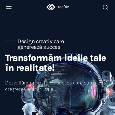
tagDiv
Design creativ care
generează succes
Transformăm ideile tale
în realitate!
Dezvoltăm proiecte de succes care stimulează
creșterea afacerii tale!